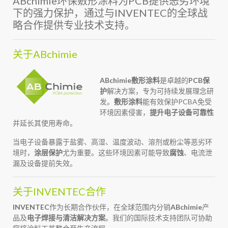
ABchimie环保敷形涂料为PCB提供恶劣环境
下的强力保护，通过与INVENTEC的全球战
略合作提供专业技术支持。
关于ABchimie
ABchimie敷形涂料
是卓越的
PCB保
护
解决方案，专为可持续发展理念研
发。
敷形涂料
能有效保护PCBA免受
环境因素侵害，
提升电子设备可靠性
并延长其使用寿命。
当电子设备暴露于盐雾、高湿、温度波动、溶剂或粉尘等恶劣环
境时，
涂层保护
尤为重要。这些环境因素可能导致
腐蚀
、电流泄
漏及设备提前失效。
关于INVENTEC合作
INVENTEC
作为长期合作伙伴，在全球范围内分销
ABchimie
产
品及
电子焊接与清洁解决方案
。我们的国际技术支持团队可协助