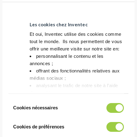
定制的解决方案
Les cookies chez Inventec
你没有找到完美的产品吗？我
Et oui, Inventec utilise des cookies comme
们还可以为您提供一些量身定
tout le monde. ​ Ils nous permettent de vous
制的解决方案
offrir une meilleure visite sur notre site en:​
personnalisant le contenu et les
联系我们
annonces ;​
offrant des fonctionnalités relatives aux
médias sociaux ; ​
analysant le trafic de notre site à l’aide
des cookies.​
Vous avez le choix de les accepter, de les
Sélection
refuser ou de les paramétrer.​ Pas de
Cookies nécessaires
du
panique, vous pourrez également modifier à
consentement
tout moment vos choix dans l'onglet Gérer
Cookies de préférences
les cookies.​ ​ ​