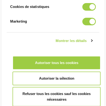
ABCHIMIE AVR80 BA
Cookies de statistiques
丙烯酸保形涂层
Marketing
选择性喷涂、喷枪、浸渍和
刷涂工艺
无毒&常温固化
Montrer les détails
Autoriser tous les cookies
Autoriser la sélection
Refuser tous les cookies sauf les cookies
nécessaires