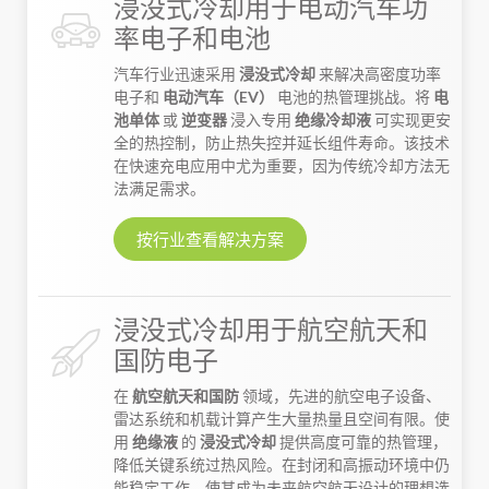
浸没式冷却用于电动汽车功
率电子和电池
汽车行业迅速采用
浸没式冷却
来解决高密度功率
电子和
电动汽车（EV）
电池的热管理挑战。将
电
池单体
或
逆变器
浸入专用
绝缘冷却液
可实现更安
全的热控制，防止热失控并延长组件寿命。该技术
在快速充电应用中尤为重要，因为传统冷却方法无
法满足需求。
按行业查看解决方案
浸没式冷却用于航空航天和
国防电子
在
航空航天和国防
领域，先进的航空电子设备、
雷达系统和机载计算产生大量热量且空间有限。使
用
绝缘液
的
浸没式冷却
提供高度可靠的热管理，
降低关键系统过热风险。在封闭和高振动环境中仍
能稳定工作，使其成为未来航空航天设计的理想选