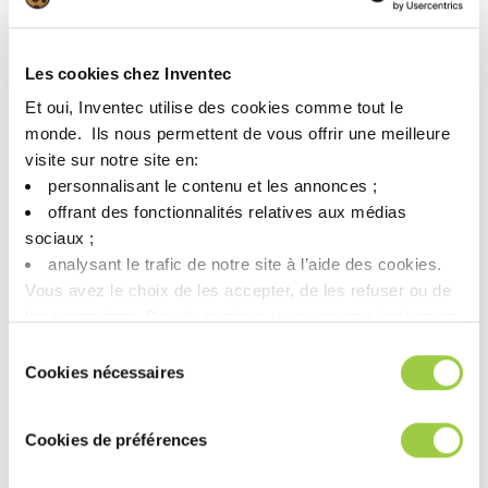
探索我们的用于电子和电气
设备的绝缘冷却液！
Les cookies chez Inventec
Et oui, Inventec utilise des cookies comme tout le
monde. ​ Ils nous permettent de vous offrir une meilleure
visite sur notre site en:​
personnalisant le contenu et les annonces ;​
offrant des fonctionnalités relatives aux médias
sociaux ; ​
analysant le trafic de notre site à l’aide des cookies.​
Vous avez le choix de les accepter, de les refuser ou de
les paramétrer.​ Pas de panique, vous pourrez également
modifier à tout moment vos choix dans l'onglet Gérer les
Sélection
cookies.​ ​ ​
Cookies nécessaires
du
consentement
Cookies de préférences