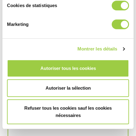
Cookies de statistiques
Marketing
THERMASOLV IM7
Montrer les détails
电介质热传导液体
沸点：76°C/169°F
非常低的GWP
Autoriser tous les cookies
这是一个
产品
Autoriser la sélection
了解更多
Refuser tous les cookies sauf les cookies
nécessaires