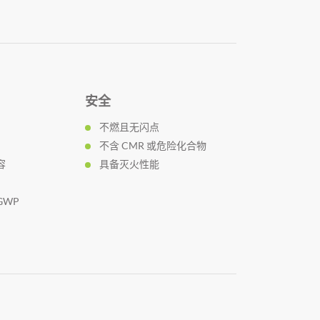
安全
不燃且无闪点
不含 CMR 或危险化合物
容
具备灭火性能
GWP