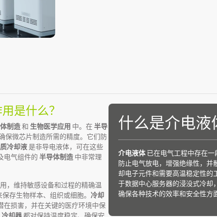
作用是什么？
什么是介电液
体制造
和
生物医学应用
中。在
半导
确保微芯片制造所需的精度。它们防
质冷却液
是非导电液体，可在这些
介电液体
已在电气工程中存在一
及电气组件的
半导体制造
中非常理
防止电气放电，增强绝缘性，并
却电子元件和需要高温稳定性的
于数据中心服务器的浸没式冷却
用，维持敏感设备和过程的精确温
确保各种技术的效率和安全性方
来保存生物样本、组织或细胞。
冷却
潜在损害，并在关键的医疗环境中保
，
冷却器
都对保持温度稳定、确保安