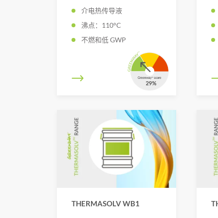
介电热传导液
沸点：110°C
不燃和低 GWP
THERMASOLV WB1
T