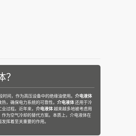
体？
段时间，作为高压设备中的绝缘油使用。
介电液体
散热，确保电力系统的可靠性。
介电液体
还用于冷
工业过程。近年来，
介电液体
越来越多地被考虑用
，作为空气冷却的替代方案。本质上，介电液体在
面发挥着至关重要的作用。