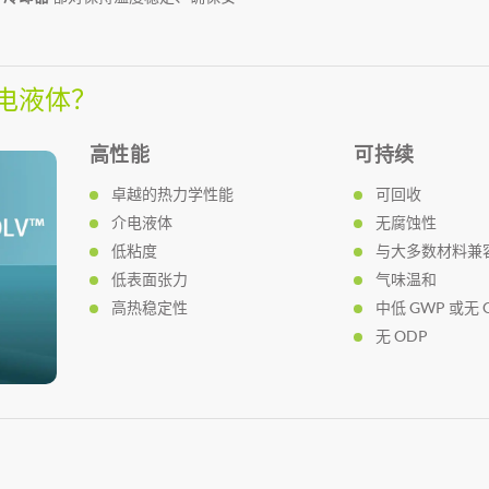
介电液体？
高性能
可持续
卓越的热力学性能
可回收
介电液体
无腐蚀性
低粘度
与大多数材料兼
低表面张力
气味温和
高热稳定性
中低 GWP 或无 
无 ODP