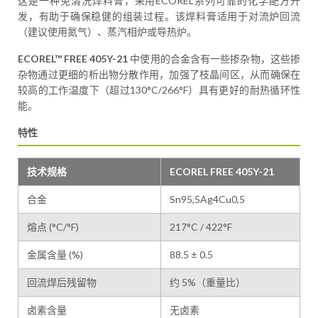
这是一种免清洗焊料膏，采用ECOREL系列可靠的化学配方开
发，有助于确保稳健的组装过程。该焊料膏适用于对流炉回流
（建议使用氮气）、蒸汽相炉或导热炉。
ECOREL™ FREE 405Y-21
中使用的合金含有一些掺杂物，这些掺
杂物通过更细的析出物分散作用，加强了枝晶间区，从而确保在
较高的工作温度下（超过130°C/266°F）具有更好的耐热循环性
能。
特性
技术规格
ECOREL FREE 405Y-21
合金
Sn95,5Ag4Cu0,5
熔点 (°C/°F)
217°C / 422°F
金属含量 (%)
88.5 ± 0.5
回流焊后残留物
约 5%（重量比）
卤素含量
无卤素