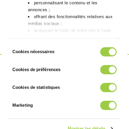
personnalisant le contenu et les
SIR (Bellcore)
通过
Bellcore
annonces ;​
ANSI/J-STD-004
offrant des fonctionnalités relatives aux
电迁移 (IPC / Bellcore)
通过
/ Bellcore
médias sociaux ; ​
analysant le trafic de notre site à l’aide
Bonotest（85°C / 85%
通过 – FC
INVENTEC BRY-
des cookies.​
HR – 15 天）
= 1.4%
MO-058
Vous avez le choix de les accepter, de les
Sélection
refuser ou de les paramétrer.​ Pas de
Cookies nécessaires
du
panique, vous pourrez également modifier à
consentement
tout moment vos choix dans l'onglet Gérer
这不是
产品
Cookies de préférences
les cookies.​ ​ ​
虽然完全符合安全和环保法规，但该产品不符合我们的严格标
Cookies de statistiques
准，不能被标为 Greenway 产品。
寻找一个更可持续的解决方案？
Marketing
Greenway 替代方案
我们目前没有Greenway替代品，但我们的目标是在不久的将
来开发一个。如果您希望我们优先开发Greenway替代品，请随
Montrer les détails