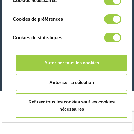
Cookies nécessaires
du
panique, vous pourrez également modifier à
consentement
tout moment vos choix dans l'onglet Gérer
联系我们
Cookies de préférences
les cookies.​ ​ ​
Cookies de statistiques
Marketing
26 Rue des Coulons - 94360 Bry-sur-Marne - 法国
Autoriser tous les cookies
+33 (0)1 43 98 75 00
Montrer les détails
© Copyright 2026
法律信息和隐私声明
Autoriser la sélection
Refuser tous les cookies sauf les cookies
nécessaires