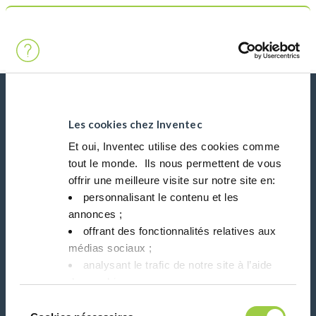
搜索
Main Navigation
首页
Product Product Category
电影胶片清洗
新闻、服务、产品、..
与我们的时事通讯保持联系！
Les cookies chez Inventec
Et oui, Inventec utilise des cookies comme
tout le monde. ​ Ils nous permettent de vous
Please leave t
offrir une meilleure visite sur notre site en:​
personnalisant le contenu et les
annonces ;​
offrant des fonctionnalités relatives aux
médias sociaux ; ​
在社交媒体上关注我们
analysant le trafic de notre site à l’aide
des cookies.​
Vous avez le choix de les accepter, de les
Sélection
refuser ou de les paramétrer.​ Pas de