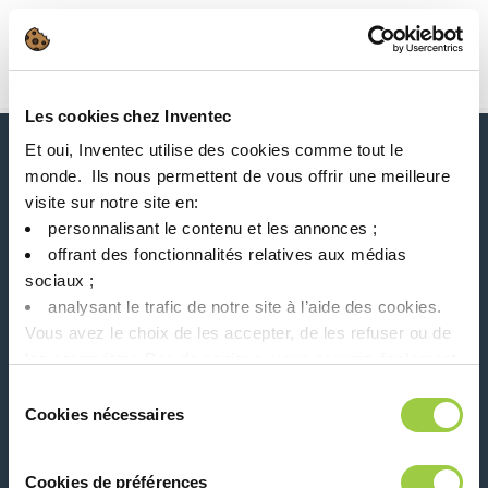
搜索
Main Navigation
Les cookies chez Inventec
首页
Product Product Category
电子模板和漏印
Et oui, Inventec utilise des cookies comme tout le
新闻、服务、产品、..
monde. ​ Ils nous permettent de vous offrir une meilleure
与我们的时事通讯保持联系！
visite sur notre site en:​
personnalisant le contenu et les annonces ;​
Please leave t
offrant des fonctionnalités relatives aux médias
sociaux ; ​
analysant le trafic de notre site à l’aide des cookies.​
Vous avez le choix de les accepter, de les refuser ou de
les paramétrer.​ Pas de panique, vous pourrez également
modifier à tout moment vos choix dans l'onglet Gérer les
在社交媒体上关注我们
Sélection
cookies.​ ​ ​
Cookies nécessaires
du
consentement
Cookies de préférences