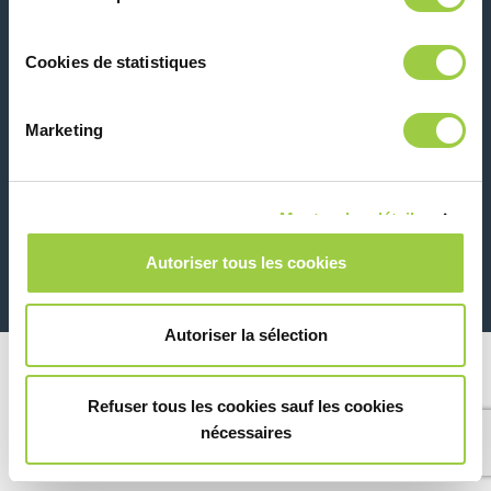
联系我们
Cookies de statistiques
Marketing
Montrer les détails
26 Rue des Coulons - 94360 Bry-sur-Marne - 法国
+33 (0)1 43 98 75 00
Autoriser tous les cookies
© Copyright 2026
法律信息和隐私声明
Autoriser la sélection
Refuser tous les cookies sauf les cookies
nécessaires