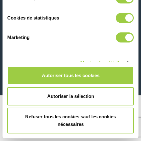
联系我们
Cookies de statistiques
Marketing
Montrer les détails
26 Rue des Coulons - 94360 Bry-sur-Marne - 法国
+33 (0)1 43 98 75 00
Autoriser tous les cookies
© Copyright 2026
法律信息和隐私声明
Autoriser la sélection
Refuser tous les cookies sauf les cookies
nécessaires