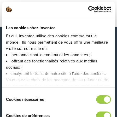
搜索
Main Navigation
Les cookies chez Inventec
首页
Product Processes
波峰焊 & 选择性焊接
Et oui, Inventec utilise des cookies comme tout le
新闻、服务、产品、..
monde. ​ Ils nous permettent de vous offrir une meilleure
与我们的时事通讯保持联系！
visite sur notre site en:​
personnalisant le contenu et les annonces ;​
Please leave t
offrant des fonctionnalités relatives aux médias
sociaux ; ​
analysant le trafic de notre site à l’aide des cookies.​
Vous avez le choix de les accepter, de les refuser ou de
les paramétrer.​ Pas de panique, vous pourrez également
modifier à tout moment vos choix dans l'onglet Gérer les
在社交媒体上关注我们
Sélection
cookies.​ ​ ​
Cookies nécessaires
du
consentement
Cookies de préférences