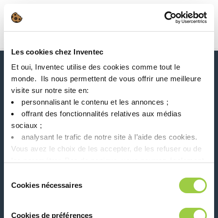
搜索
Main Navigation
Les cookies chez Inventec
首页
Product Processes
含铅
Et oui, Inventec utilise des cookies comme tout le
新闻、服务、产品、..
monde. ​ Ils nous permettent de vous offrir une meilleure
与我们的时事通讯保持联系！
visite sur notre site en:​
personnalisant le contenu et les annonces ;​
Please leave t
offrant des fonctionnalités relatives aux médias
sociaux ; ​
analysant le trafic de notre site à l’aide des cookies.​
Vous avez le choix de les accepter, de les refuser ou de
les paramétrer.​ Pas de panique, vous pourrez également
modifier à tout moment vos choix dans l'onglet Gérer les
在社交媒体上关注我们
Sélection
cookies.​ ​ ​
Cookies nécessaires
du
consentement
Cookies de préférences