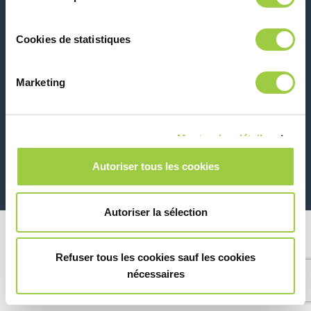
联系我们
Cookies de statistiques
Marketing
Montrer les détails
26 Rue des Coulons - 94360 Bry-sur-Marne - 法国
+33 (0)1 43 98 75 00
Autoriser tous les cookies
© Copyright 2026
法律信息和隐私声明
Autoriser la sélection
Refuser tous les cookies sauf les cookies
nécessaires