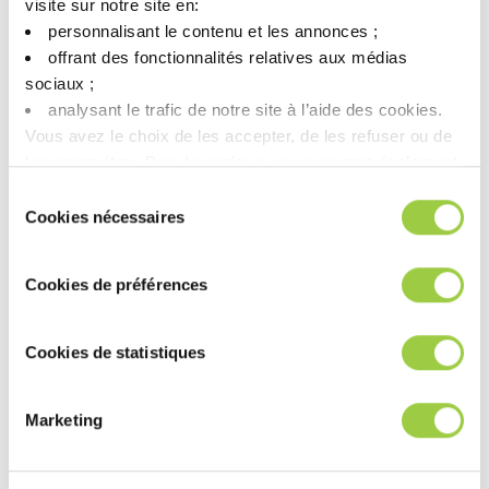
visite sur notre site en:​
personnalisant le contenu et les annonces ;​
offrant des fonctionnalités relatives aux médias
sociaux ; ​
analysant le trafic de notre site à l’aide des cookies.​
Vous avez le choix de les accepter, de les refuser ou de
les paramétrer.​ Pas de panique, vous pourrez également
modifier à tout moment vos choix dans l'onglet Gérer les
Sélection
cookies.​ ​ ​
Cookies nécessaires
du
consentement
Cookies de préférences
Cookies de statistiques
Marketing