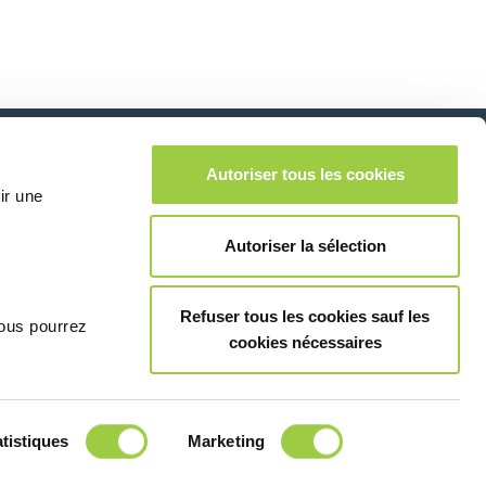
在社交媒体上关注我
Autoriser tous les cookies
lease leave this field empty.
ir une
们
Autoriser la sélection
Refuser tous les cookies sauf les
vous pourrez
cookies nécessaires
联系我们
tistiques
Marketing
© Copyright 2026
法律信息和隐私声明