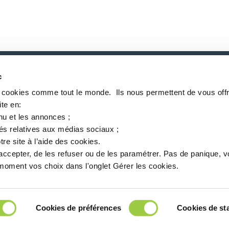
c
P
s cookies comme tout le monde. ​ Ils nous permettent de vous offr
te en:​
nu et les annonces ;​
tés relatives aux médias sociaux ; ​
tre site à l’aide des cookies.​
accepter, de les refuser ou de les paramétrer.​ Pas de panique, 
oment vos choix dans l'onglet Gérer les cookies.​ ​ ​
关于Inventec
服务定位
新闻
MSDS finder
中文
Cookies de préférences
Cookies de sta
 94360 Bry-sur-Marne - 法国
+33 (0)1 43 98 75 00