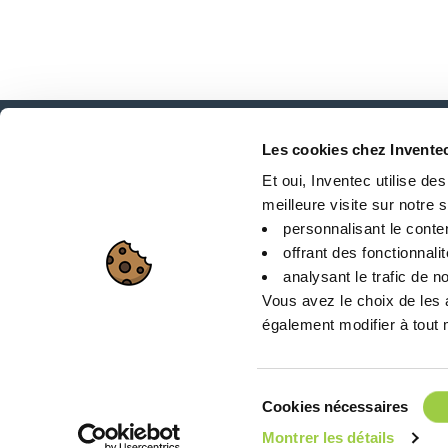
Les cookies chez Invente
新闻、服务、产品、..
Et oui, Inventec utilise de
与我们的时事通讯保持联系！
meilleure visite sur notre si
personnalisant le conte
offrant des fonctionnali
analysant le trafic de no
Vous avez le choix de les 
également modifier à tout m
站点地图
Sélection
Cookies nécessaires
26 Rue des Coulons -
du
Montrer les détails
consentement