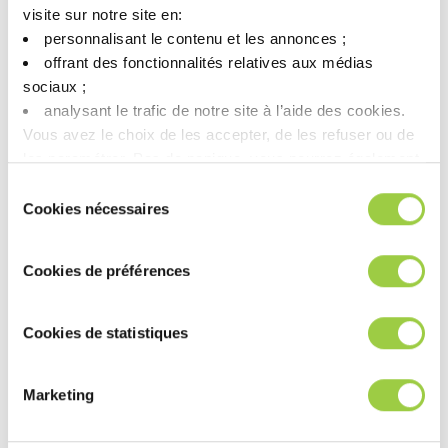
我们实施多年的可持续发展方法也可以从我们收集空包
visite sur notre site en:​
装和用于回收或销毁的用过的产品中看出。
personnalisant le contenu et les annonces ;​
offrant des fonctionnalités relatives aux médias
INVENTEC也参与了生态概念。我们的一些产品和包装
sociaux ; ​
是可堆叠的，以便将更多产品装入卡车。这减少了道路
analysant le trafic de notre site à l’aide des cookies.​
上的车辆数量并降低了二氧化碳排放量。
Vous avez le choix de les accepter, de les refuser ou de
les paramétrer.​ Pas de panique, vous pourrez également
modifier à tout moment vos choix dans l'onglet Gérer les
Sélection
cookies.​ ​ ​
Cookies nécessaires
du
冲突矿物
consentement
在 INVENTEC Performance Chemicals，我们采取措施
Cookies de préférences
确保我们所有的材料均来自专业且值得信赖的合作伙
伴。我们要求所有锡合金供应商提供书面证明，证明他
们的材料并非来自冲突地区。
Cookies de statistiques
Marketing