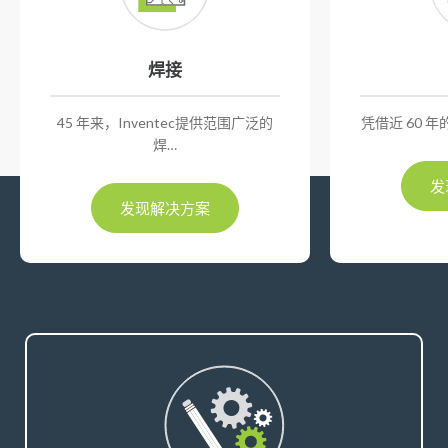
焊接
45 年来，Inventec提供范围广泛的
凭借近 60 年
焊…
发
发现解决方案