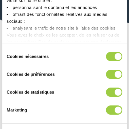
visite sur notre site en:​
personnalisant le contenu et les annonces ;​
offrant des fonctionnalités relatives aux médias
sociaux ; ​
analysant le trafic de notre site à l’aide des cookies.​
Vous avez le choix de les accepter, de les refuser ou de
可持续的方法
les paramétrer.​ Pas de panique, vous pourrez également
通过可持续创新
modifier à tout moment vos choix dans l'onglet Gérer les
Sélection
cookies.​ ​ ​
Cookies nécessaires
du
consentement
自 2006 年以来，我们的清洁配方一直不含 CMR，并且在 2012
Cookies de préférences
年，我们推出了一项名为 greenway 的新流程，该流程
根据可衡
量的环境和健康影响标准改进我们的产品或服务。
Cookies de statistiques
探索我们的可持续发展方法
Marketing