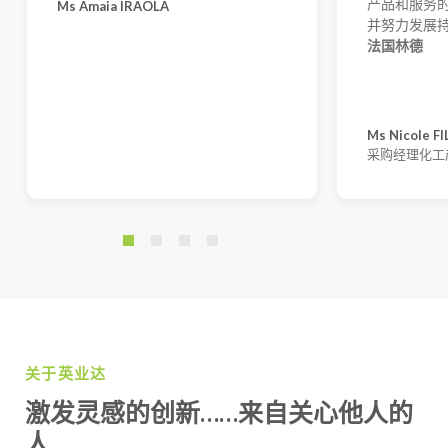
产品和服务
Ms Amaia IRAOLA
并努力发展持
法国林德
Ms Nicole F
采购经理化工
关于英业达
激发灵感的创新……来自关心他人的
人