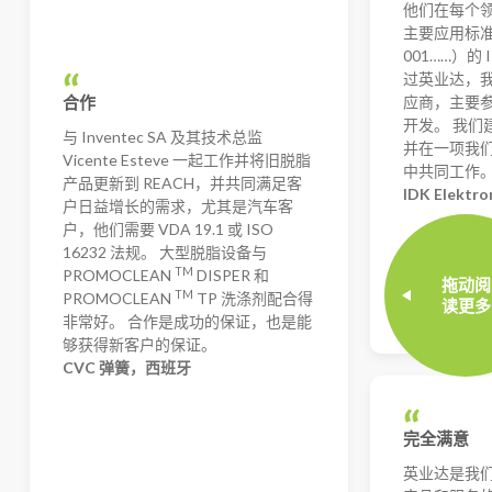
他们在每个
主要应用标准（I
001……）的
过英业达，
应商，主要
合作
开发。 我们
与 Inventec SA 及其技术总监
并在一项我
Vicente Esteve 一起工作并将旧脱脂
中共同工作
产品更新到 REACH，并共同满足客
IDK Elektr
户日益增长的需求，尤其是汽车客
户，他们需要 VDA 19.1 或 ISO
16232 法规。 大型脱脂设备与
TM
PROMOCLEAN
DISPER 和
拖动阅
Juanjo Fria
TM
PROMOCLEAN
TP 洗涤剂配合得
读更多
工艺工程师
非常好。 合作是成功的保证，也是能
够获得新客户的保证。
CVC 弹簧，西班牙
完全满意
英业达是我