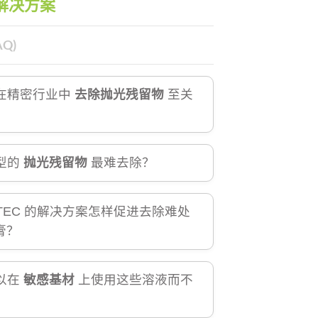
解决方案
Q)
在精密行业中
去除抛光残留物
至关
型的
抛光残留物
最难去除？
NTEC 的解决方案怎样促进去除难处
膏？
以在
敏感基材
上使用这些溶液而不
？