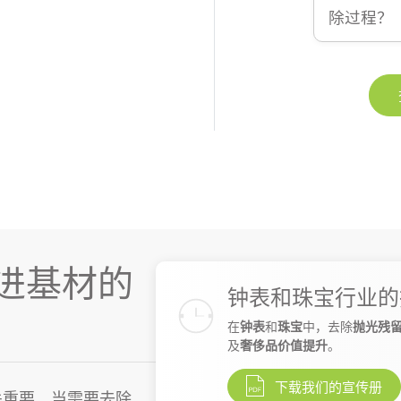
除过程？
进基材的
钟表和珠宝行业的
在
钟表
和
珠宝
中，去除
抛光残
及
奢侈品价值提升
。
下载我们的宣传册
关重要，当需要去除