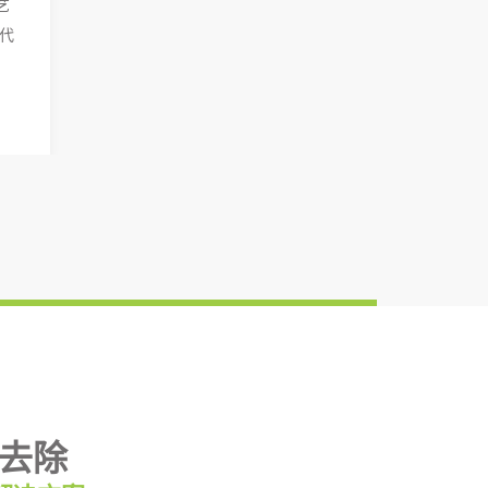
艺
替代
去除