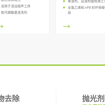
单溶剂、双溶剂或喷淋工
适用于浸没超声工序
全氯乙烯和 nPB 的环保
取代磷酸基清洗剂
品
物去除
抛光剂