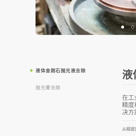
液体金刚石抛光液去除
液
抛光膏去除
在工
精度
决方
从精密