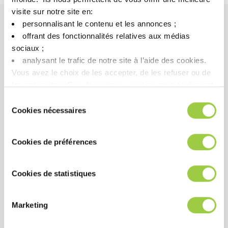
visite sur notre site en:​
personnalisant le contenu et les annonces ;​
offrant des fonctionnalités relatives aux médias
好处
sociaux ; ​
analysant le trafic de notre site à l’aide des cookies.​
表现
Vous avez le choix de les accepter, de les refuser ou de
les paramétrer.​ Pas de panique, vous pourrez également
快速高效的清洁性能
modifier à tout moment vos choix dans l'onglet Gérer les
Sélection
与所有金属和塑料具有出色的相容性
cookies.​ ​ ​
Cookies nécessaires
du
中性PH产品
consentement
Cookies de préférences
成本
Cookies de statistiques
IPA 的低成本替代品
快速清洁
Marketing