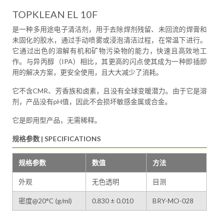
TOPKLEAN EL 10F
是一种多用途电子清洁剂，用于去除焊剂残留、未回流的焊膏和
未固化的胶水，通过手动喷雾或浸泡清洁过程，在常温下进行。
它通过出色的溶解有机和矿物污染物的能力，快速且高效地工
作。与异丙醇（IPA）相比，其更高的闪点使其成为一种即插即
用的解决方案，更安全使用，且大大减少了消耗。
它不含CMR、芳香族和卤素，且没有全球变暖潜力。由于它是溶
剂，产品没有pH值，因此不会损坏敏感金属或合金。
它是即用型产品，无需稀释。
规格参数 | SPECIFICATIONS
规格参数
数值
方法
外观
无色透明
目测
密度@20°C (g/ml)
0.830 ± 0.010
BRY-MO-028