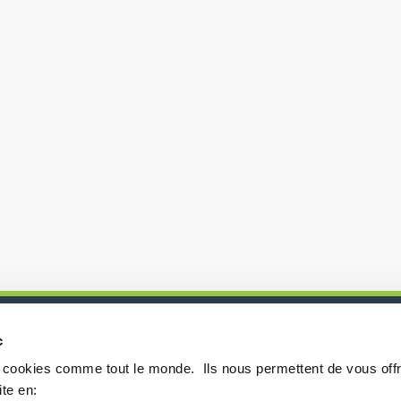
c
P
s cookies comme tout le monde. ​ Ils nous permettent de vous offr
te en:​