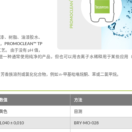
清漆、树脂、油漆胶水、
度，
PROMOCLEAN™ TP
。 由于没有 pH 值，
它是一种通常使用纯净的产品，但也可以用去离子水稀释用于某些应用
、芳香族溶剂或氯化化合物，例如 n-甲基吡咯烷酮、苯或二氯甲烷。
数值
方法
黄色
目测
1,040 ± 0,010
BRY-MO-028