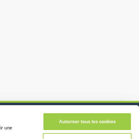
Autoriser tous les cookies
在社交媒体上关注我
lease leave this field empty.
ir une
们