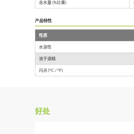
含水量 (%比重)
产品特性
性质
水溶性
溶于酒精
闪点 (°C / °F)
好处