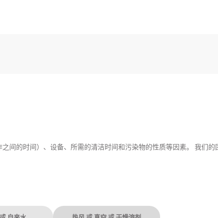
作之间的时间）、设备、所需的清洁时间和污染物的性质等因素。 我们的
或 自来水
热风 或 真空 或 干燥溶剂