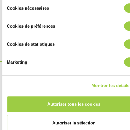
Sélection
Cookies nécessaires
du
SIR (Bellcore)
通过
Bellcore
consentement
ANSI/J-STD-
电迁移 (IPC / Bellcore)
通过
Cookies de préférences
004B / Bellcore
Bono 腐蚀测试 (85°C /
通过：腐蚀
Inventec 方法
Cookies de statistiques
85% RH – 15 天)
因子 <8%
Marketing
这不是
产品
Montrer les détails
虽然完全符合安全和环保法规，但该产品不符合我们的严格标
准，不能被标为 Greenway 产品。
Autoriser tous les cookies
寻找一个更可持续的解决方案？
Greenway 替代方案
Autoriser la sélection
ECOREL 305-16LVD