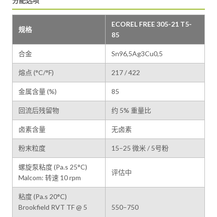
分配选项
ECOREL FREE 305-21 T5-
规格
85
合金
Sn96,5Ag3Cu0,5
熔点 (°C/°F)
217 / 422
金属含量 (%)
85
回流后残留物
约 5% 重量比
卤素含量
无卤素
粉末粒度
15–25 微米 / 5号粉
螺旋泵粘度 (Pa.s 25°C)
评估中
Malcom: 转速 10 rpm
粘度 (Pa.s 20°C)
Brookfield RVT TF @ 5
550–750