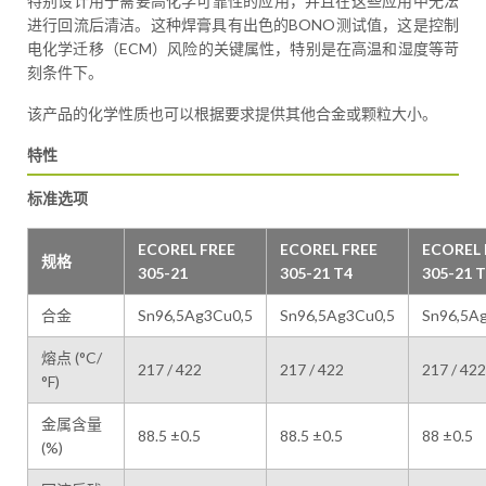
特别设计用于需要高化学可靠性的应用，并且在这些应用中无法
进行回流后清洁。这种焊膏具有出色的BONO测试值，这是控制
电化学迁移（ECM）风险的关键属性，特别是在高温和湿度等苛
刻条件下。
该产品的化学性质也可以根据要求提供其他合金或颗粒大小。
特性
标准选项
ECOREL FREE
ECOREL FREE
ECOREL 
规格
305-21
305-21 T4
305-21 
合金
Sn96,5Ag3Cu0,5
Sn96,5Ag3Cu0,5
Sn96,5A
熔点 (°C/
217 / 422
217 / 422
217 / 422
°F)
金属含量
88.5 ±0.5
88.5 ±0.5
88 ±0.5
(%)