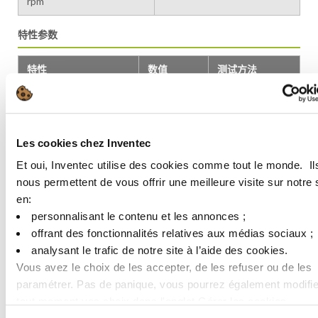
rpm
特性参数
特性
数值
测试方法
ANSI/J-STD-
助焊剂等级
ROL0
004B
助焊剂等级
113
ISO 9454
Les cookies chez Inventec
Et oui, Inventec utilise des cookies comme tout le monde. ​ Il
ANSI/J-STD-
焊球形成测试
通过
nous permettent de vous offrir une meilleure visite sur notre 
005
en:​
ANSI/J-STD-
personnalisant le contenu et les annonces ;​
铜镜测试
通过
004B
offrant des fonctionnalités relatives aux médias sociaux ; ​
analysant le trafic de notre site à l’aide des cookies.​
ANSI/J-STD-
铜腐蚀测试
通过
Vous avez le choix de les accepter, de les refuser ou de les
004B
paramétrer.​ Pas de panique, vous pourrez également modifie
ANSI/J-STD-
tout moment vos choix dans l'onglet Gérer les cookies.​ ​ ​
SIR (IPC)
通过
004B