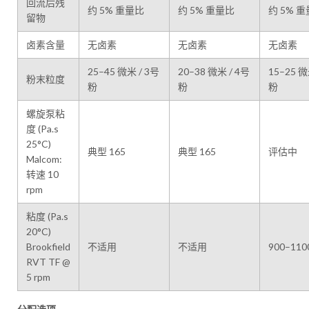
回流后残
约 5% 重量比
约 5% 重量比
约 5% 
留物
卤素含量
无卤素
无卤素
无卤素
25–45 微米 / 3号
20–38 微米 / 4号
15–25 微
粉末粒度
粉
粉
粉
螺旋泵粘
度 (Pa.s
25°C)
典型 165
典型 165
评估中
Malcom:
转速 10
rpm
粘度 (Pa.s
20°C)
Brookfield
不适用
不适用
900–110
RVT TF @
5 rpm