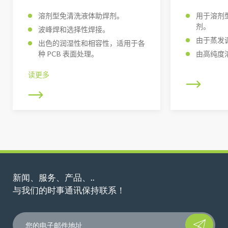
溶剂型免清洗液体助焊剂。
用于溶剂
剂。
波峰焊和选择性焊接。
由于蒸发
出色的润湿性和相容性，适用于各
种 PCB 表面处理。
由高纯度
读更多
新闻、服务、产品、..
与我们的时事通讯保持联系！
Please leave t