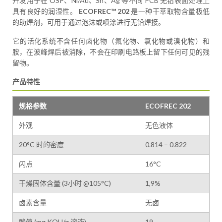
开发用于在 OSP、Ni/Au、Sn、Ag 等不同 PCB 无铅表面处理上
具有良好的润湿性。
ECOFREC™ 202
是一种干萃取物含量极低
的助焊剂，可用于通过泡沫或喷涂进行无铅焊接。
它的活化系统不含任何卤化物（氟化物、氯化物或溴化物）和
胺，在波峰焊后被消除，不会在印刷电路板上留下任何可见的残
留物。
产品特性
规格参数
ECOFREC 202
外观
无色液体
20°C 时的密度
0.814 – 0.822
闪点
16°C
干燥固体含量 (3小时 @105°C)
1,9%
卤素含量
无卤
酸值 (mg KOH/g 溶液)
19