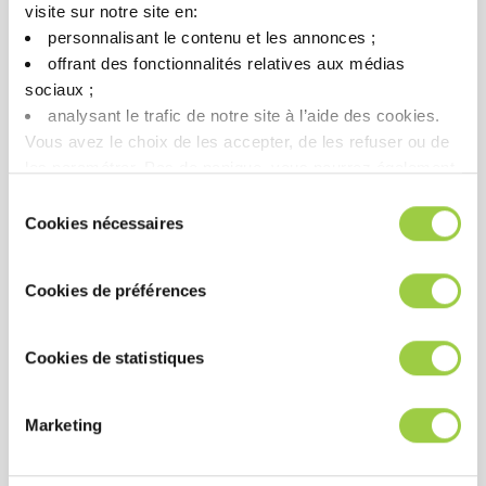
visite sur notre site en:​
personnalisant le contenu et les annonces ;​
好处
offrant des fonctionnalités relatives aux médias
sociaux ; ​
analysant le trafic de notre site à l’aide des cookies.​
表现
Vous avez le choix de les accepter, de les refuser ou de
兼容多种阻焊层
les paramétrer.​ Pas de panique, vous pourrez également
兼容Ni/Au、Sn、Ag、HAL、OSP等不同PCB表面处
modifier à tout moment vos choix dans l'onglet Gérer les
Sélection
理
cookies.​ ​ ​
Cookies nécessaires
du
润湿性好
consentement
焊接后无可见助焊剂残留
Cookies de préférences
高 SIR 值和 BONO 测试兼容
可与含铅和无铅产品一起使用
Cookies de statistiques
Marketing
成本
通过 Bono 测试以保证您的产品具有较长的使用寿