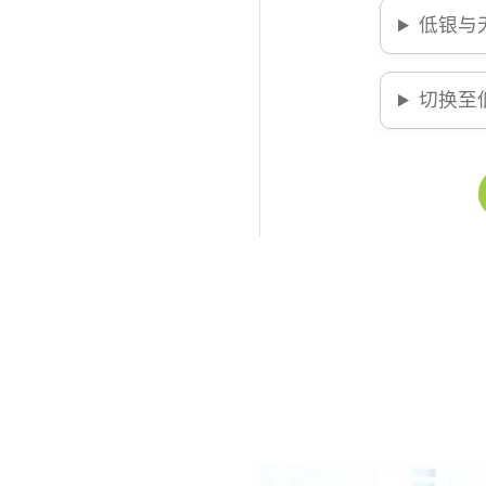
低银与无
切换至