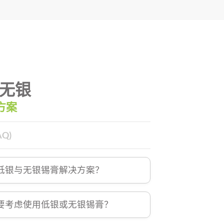
无银
方案
Q)
低银与无银锡膏解决方案？
要考虑使用低银或无银锡膏？