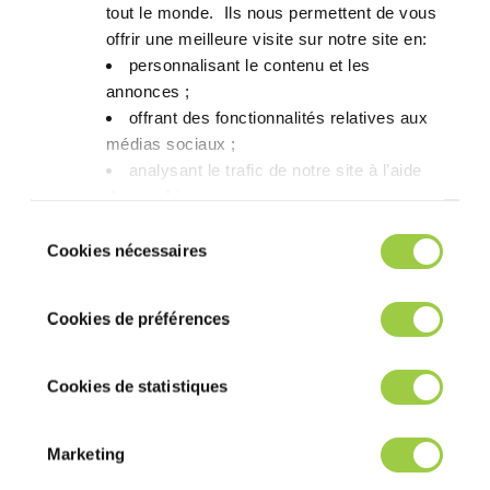
tout le monde. ​ Ils nous permettent de vous
offrir une meilleure visite sur notre site en:​
为什么介电测试很重要？
personnalisant le contenu et les
annonces ;​
offrant des fonctionnalités relatives aux
哪些元件需要进行介电测试？
médias sociaux ; ​
analysant le trafic de notre site à l’aide
des cookies.​
介电测试是如何进行的？
Vous avez le choix de les accepter, de les
Sélection
refuser ou de les paramétrer.​ Pas de
Cookies nécessaires
du
panique, vous pourrez également modifier à
consentement
进行介电测试有哪些风险？
tout moment vos choix dans l'onglet Gérer
Cookies de préférences
les cookies.​ ​ ​
INVENTEC 的解决方案适用于介电测
Cookies de statistiques
试吗？
Marketing
是否可以同时测试多个元件？