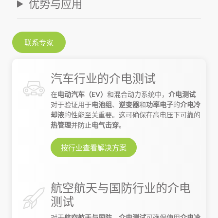
优势与应用
联系专家
汽车行业的介电测试
在
电动汽车（EV）
和混合动力系统中，
介电测试
对于验证用于
电池组
、
逆变器
和
功率电子
的
介电冷
却液
的性能至关重要。这可确保在高电压下可靠的
热管理
并防止
电气击穿
。
按行业查看解决方案
航空航天与国防行业的介电
测试
对于
航空航天与国防
，
介电测试
可确保使用
介电冷