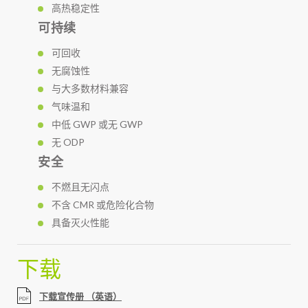
高热稳定性
可持续
可回收
无腐蚀性
与大多数材料兼容
气味温和
中低 GWP 或无 GWP
无 ODP
安全
不燃且无闪点
不含 CMR 或危险化合物
具备灭火性能
下载
下载宣传册 （英语）