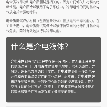
电介质冷却液和
电介质测试
是相关的，因为它们都关注材料的绝
缘性能。
电介质冷却液
用于电子系统中，冷却组件的同时防止电
气放电并增强绝缘性。
电介质测试
评估材料（包括这些液体）抵抗电气击穿的能力。在
工业应用中，电介质测试确保冷却液保持适当的绝缘性并防止电
气危害，同时有效地执行其冷却功能。
什么是介电液体？
介电液体
已在电气工程中存在一段时间，作为高压设备中
的绝缘油使用。
介电液体
防止电气放电，增强绝缘性，并
散热，确保电力系统的可靠性。
介电液体
还用于冷却电子
元件和需要高温稳定性的工业过程。近年来，
介电液体
越
来越多地被考虑用于数据中心服务器的浸没式冷却，作为
空气冷却的替代方案。本质上，介电液体在确保各种技术
的效率和安全性方面发挥着至关重要的作用。