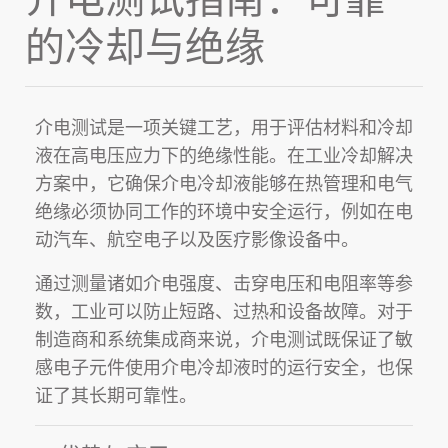
的冷却与绝缘
介电测试
是一项关键工艺，用于评估材料和冷却
液在高电压应力下的
绝缘性能
。在
工业冷却解决
方案
中，它确保
介电冷却液
能够在热管理和电气
绝缘必须协同工作的环境中安全运行，例如在
电
动汽车
、
航空电子
以及
医疗影像设备
中。
通过测量诸如
介电强度
、
击穿电压
和
电阻率
等参
数，工业可以防止短路、过热和设备故障。对于
制造商和系统集成商来说，
介电测试
既保证了敏
感电子元件使用
介电冷却液
时的
运行安全
，也保
证了其
长期可靠性
。