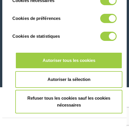
Cookies nécessaires
du
panique, vous pourrez également modifier à
consentement
tout moment vos choix dans l'onglet Gérer
联系我们
Cookies de préférences
les cookies.​ ​ ​
Cookies de statistiques
Marketing
26 Rue des Coulons - 94360 Bry-sur-Marne - 法国
Autoriser tous les cookies
+33 (0)1 43 98 75 00
Montrer les détails
© Copyright 2026
法律信息和隐私声明
Autoriser la sélection
Refuser tous les cookies sauf les cookies
nécessaires