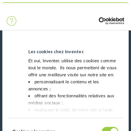
搜索
Main Navigation
首页
Product Product Category
稀释剂
新闻、服务、产品、..
与我们的时事通讯保持联系！
Les cookies chez Inventec
Et oui, Inventec utilise des cookies comme
tout le monde. ​ Ils nous permettent de vous
Please leave t
offrir une meilleure visite sur notre site en:​
personnalisant le contenu et les
annonces ;​
offrant des fonctionnalités relatives aux
médias sociaux ; ​
在社交媒体上关注我们
analysant le trafic de notre site à l’aide
des cookies.​
Vous avez le choix de les accepter, de les
Sélection
refuser ou de les paramétrer.​ Pas de