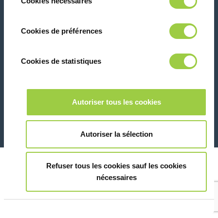
Cookies nécessaires
du
panique, vous pourrez également modifier à
consentement
tout moment vos choix dans l'onglet Gérer
联系我们
Cookies de préférences
les cookies.​ ​ ​
Cookies de statistiques
Marketing
26 Rue des Coulons - 94360 Bry-sur-Marne - 法国
Autoriser tous les cookies
+33 (0)1 43 98 75 00
Montrer les détails
© Copyright 2026
法律信息和隐私声明
Autoriser la sélection
Refuser tous les cookies sauf les cookies
nécessaires