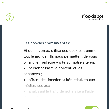
搜索
Main Navigation
首页
Product Product Category
焊球 / 球体
新闻、服务、产品、..
与我们的时事通讯保持联系！
Les cookies chez Inventec
Et oui, Inventec utilise des cookies comme
tout le monde. ​ Ils nous permettent de vous
Please leave t
offrir une meilleure visite sur notre site en:​
personnalisant le contenu et les
annonces ;​
offrant des fonctionnalités relatives aux
médias sociaux ; ​
在社交媒体上关注我们
analysant le trafic de notre site à l’aide
des cookies.​
Vous avez le choix de les accepter, de les
Sélection
refuser ou de les paramétrer.​ Pas de