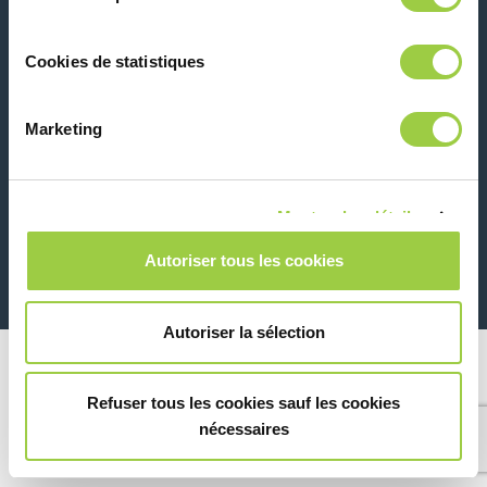
联系我们
Cookies de statistiques
Marketing
Montrer les détails
26 Rue des Coulons - 94360 Bry-sur-Marne - 法国
+33 (0)1 43 98 75 00
Autoriser tous les cookies
© Copyright 2026
法律信息和隐私声明
Autoriser la sélection
Refuser tous les cookies sauf les cookies
nécessaires