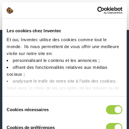
搜索
Main Navigation
Les cookies chez Inventec
首页
Product Processes
选择性焊接
Et oui, Inventec utilise des cookies comme tout le
新闻、服务、产品、..
monde. ​ Ils nous permettent de vous offrir une meilleure
与我们的时事通讯保持联系！
visite sur notre site en:​
personnalisant le contenu et les annonces ;​
Please leave t
offrant des fonctionnalités relatives aux médias
sociaux ; ​
analysant le trafic de notre site à l’aide des cookies.​
Vous avez le choix de les accepter, de les refuser ou de
les paramétrer.​ Pas de panique, vous pourrez également
modifier à tout moment vos choix dans l'onglet Gérer les
在社交媒体上关注我们
Sélection
cookies.​ ​ ​
Cookies nécessaires
du
consentement
Cookies de préférences