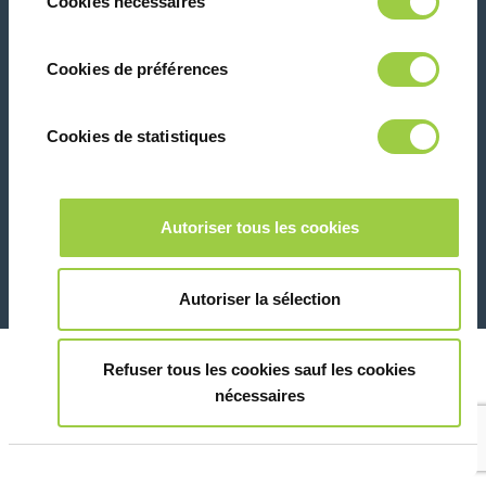
Cookies nécessaires
du
panique, vous pourrez également modifier à
consentement
tout moment vos choix dans l'onglet Gérer
联系我们
Cookies de préférences
les cookies.​ ​ ​
Cookies de statistiques
Marketing
26 Rue des Coulons - 94360 Bry-sur-Marne - 法国
Autoriser tous les cookies
+33 (0)1 43 98 75 00
Montrer les détails
© Copyright 2026
法律信息和隐私声明
Autoriser la sélection
Refuser tous les cookies sauf les cookies
nécessaires