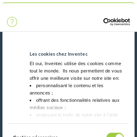
搜索
Main Navigation
首页
Product Processes
水浴喷射浸没清洗
新闻、服务、产品、..
与我们的时事通讯保持联系！
Les cookies chez Inventec
Et oui, Inventec utilise des cookies comme
tout le monde. ​ Ils nous permettent de vous
Please leave t
offrir une meilleure visite sur notre site en:​
personnalisant le contenu et les
annonces ;​
offrant des fonctionnalités relatives aux
médias sociaux ; ​
在社交媒体上关注我们
analysant le trafic de notre site à l’aide
des cookies.​
Vous avez le choix de les accepter, de les
Sélection
refuser ou de les paramétrer.​ Pas de