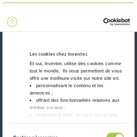
搜索
Main Navigation
首页
Product Processes
水性喷雾
新闻、服务、产品、..
与我们的时事通讯保持联系！
Les cookies chez Inventec
Et oui, Inventec utilise des cookies comme
tout le monde. ​ Ils nous permettent de vous
Please leave t
offrir une meilleure visite sur notre site en:​
personnalisant le contenu et les
annonces ;​
offrant des fonctionnalités relatives aux
médias sociaux ; ​
在社交媒体上关注我们
analysant le trafic de notre site à l’aide
des cookies.​
Vous avez le choix de les accepter, de les
Sélection
refuser ou de les paramétrer.​ Pas de