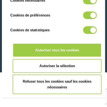
Cookies nécessaires
du
panique, vous pourrez également modifier à
consentement
tout moment vos choix dans l'onglet Gérer
联系我们
Cookies de préférences
les cookies.​ ​ ​
Cookies de statistiques
Marketing
26 Rue des Coulons - 94360 Bry-sur-Marne - 法国
Autoriser tous les cookies
+33 (0)1 43 98 75 00
Montrer les détails
© Copyright 2026
法律信息和隐私声明
Autoriser la sélection
Refuser tous les cookies sauf les cookies
nécessaires