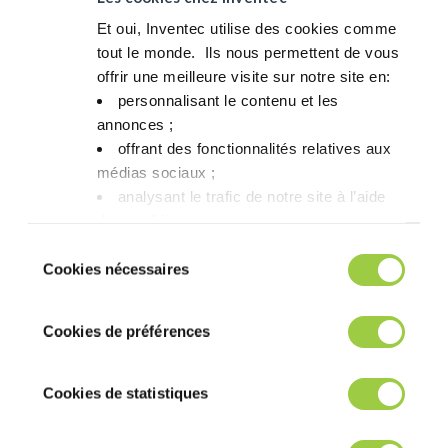
作为全球领先的焊接、清洗、涂覆和冷却材料供应商，我们将专
Et oui, Inventec utilise des cookies comme
业技术服务于电子、半导体、航空航天、医疗和能源等高可靠性
tout le monde. ​ Ils nous permettent de vous
行业。
offrir une meilleure visite sur notre site en:​
加入 High Tech NL 为我们带来了新的机遇：
personnalisant le contenu et les
annonces ;​
参与先进半导体及高科技项目合作
offrant des fonctionnalités relatives aux
推动行业可持续转型
médias sociaux ; ​
与强大的技术领导者网络分享专业知识
analysant le trafic de notre site à l’aide
des cookies.​
Vous avez le choix de les accepter, de les
凭借在半导体、机器人、航空航天及能源领域的强大协同效应，
Sélection
此次合作与我们的战略重点高度一致。
refuser ou de les paramétrer.​ Pas de
Cookies nécessaires
du
panique, vous pourrez également modifier à
consentement
我们期待积极参与这一社区，并共同塑造高科技创新的未来。
tout moment vos choix dans l'onglet Gérer
Cookies de préférences
les cookies.​ ​ ​
Post navigation
Cookies de statistiques
Previous article
新春快乐 · 2026马
年大吉