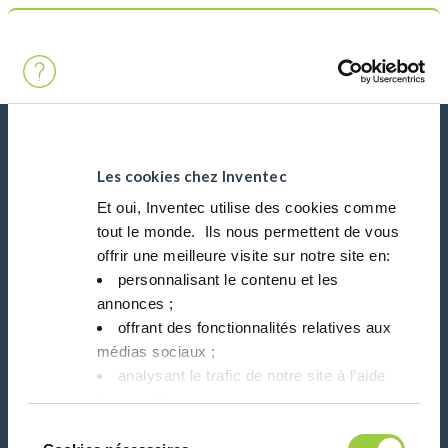
搜索
Main Navigation
首页
行业
自动化
新闻、服务、产品、..
与我们的时事通讯保持联系！
Les cookies chez Inventec
Et oui, Inventec utilise des cookies comme
tout le monde. ​ Ils nous permettent de vous
Please leave t
offrir une meilleure visite sur notre site en:​
personnalisant le contenu et les
annonces ;​
offrant des fonctionnalités relatives aux
médias sociaux ; ​
在社交媒体上关注我们
analysant le trafic de notre site à l’aide
des cookies.​
Vous avez le choix de les accepter, de les
Sélection
refuser ou de les paramétrer.​ Pas de