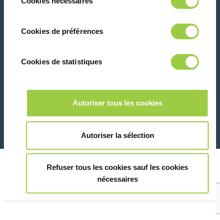
Cookies nécessaires
du
panique, vous pourrez également modifier à
consentement
tout moment vos choix dans l'onglet Gérer
联系我们
Cookies de préférences
les cookies.​ ​ ​
Cookies de statistiques
Marketing
26 Rue des Coulons - 94360 Bry-sur-Marne - 法国
Autoriser tous les cookies
+33 (0)1 43 98 75 00
Montrer les détails
© Copyright 2026
法律信息和隐私声明
Autoriser la sélection
Refuser tous les cookies sauf les cookies
nécessaires