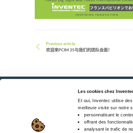
Post navigation
Previous article
欢迎来PCIM 25与我们的团队会面！
Les cookies chez Invente
新闻、服务、产品、..
Et oui, Inventec utilise de
与我们的时事通讯保持联系！
meilleure visite sur notre si
personnalisant le conte
offrant des fonctionnali
analysant le trafic de no