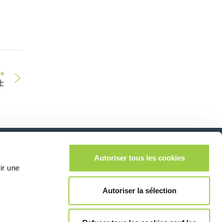
le
士
在社交媒体上关注我
Autoriser tous les cookies
lease leave this field empty.
ir une
们
Autoriser la sélection