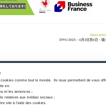
Next artic
EPHJ 2025 – 6月3日至6日 – 瑞
c
P
s cookies comme tout le monde. ​ Ils nous permettent de vous offr
te en:​
nu et les annonces ;​
tés relatives aux médias sociaux ; ​
tre site à l’aide des cookies.​