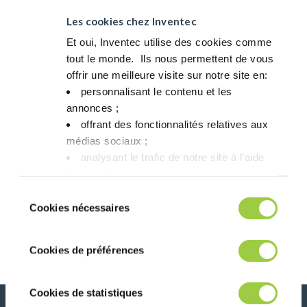
放
Les cookies chez Inventec
器
Et oui, Inventec utilise des cookies comme
tout le monde. ​ Ils nous permettent de vous
offrir une meilleure visite sur notre site en:​
personnalisant le contenu et les
00:00
00:10
annonces ;​
offrant des fonctionnalités relatives aux
médias sociaux ; ​
analysant le trafic de notre site à l’aide
Post navigation
Previous article
Next article
des cookies.​
INVENTEC
介绍 Thermasolv™
Vous avez le choix de les accepter, de les
PERFORMANCE
Sélection
refuser ou de les paramétrer.​ Pas de
CHEMICALS USA
Cookies nécessaires
du
采取法律措施保护
panique, vous pourrez également modifier à
consentement
其 AMTECH 品
tout moment vos choix dans l'onglet Gérer
牌。
Cookies de préférences
les cookies.​ ​ ​
Cookies de statistiques