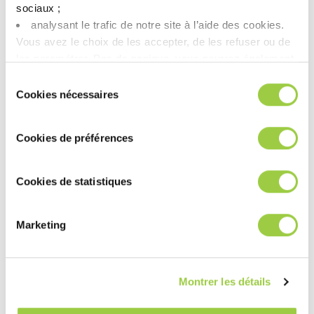
sociaux ; ​
了解更多
analysant le trafic de notre site à l’aide des cookies.​
Vous avez le choix de les accepter, de les refuser ou de
les paramétrer.​ Pas de panique, vous pourrez également
modifier à tout moment vos choix dans l'onglet Gérer les
Sélection
cookies.​ ​ ​
Die Attach 半导体封装工
Cookies nécessaires
du
consentement
艺
Cookies de préférences
半导体焊接解决方案
Cookies de statistiques
常见问题 (FAQ)
Marketing
什么是半导体封装中的 Die Attach 工
艺？
Montrer les détails
Die Attach 使用哪些材料？