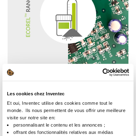
ECOREL HT 301T
Les cookies chez Inventec
Et oui, Inventec utilise des cookies comme tout le
Pb93,5Sn5Ag1,5 含铅焊膏
monde. ​ Ils nous permettent de vous offrir une meilleure
没有干净的打印过程
visite sur notre site en:​
低空洞和高可靠性
personnalisant le contenu et les annonces ;​
offrant des fonctionnalités relatives aux médias