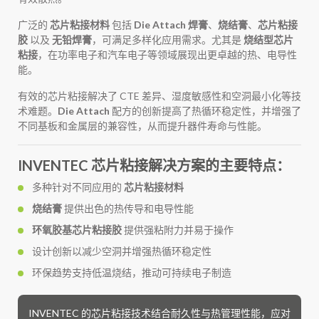
广泛的
芯片粘接材料
包括
Die Attach 焊膏
、
烧结膏
、
芯片粘接
胶
以及
无铅焊膏
，可满足多样化应用需求。尤其是
烧结型芯片
粘接
，在功率电子和汽车电子等领域展现出更卓越的热、电导性
能。
有效的芯片粘接解决了 CTE 差异、湿度敏感性和空洞最小化等技
术难题。
Die Attach
配方的创新提高了热循环稳定性，并增强了
不同基板和金属层的兼容性，从而提升器件寿命与性能。
INVENTEC 芯片粘接解决方案的主要特点：
多种针对不同应用的
芯片粘接材料
烧结膏
提供出色的热传导和电导性能
环氧胶基芯片粘接胶
提供强粘附力并易于操作
设计创新以减少空洞并增强热循环稳定性
环保趋势支持低温烧结，推动可持续电子制造
INVENTEC 的芯片粘接技术结合耐久性与热管理性能，应对