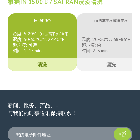
根据IN 1500 B / SAFRAN浸没清洗
M-AERO
DI 去离子水 或 自来水
浓度: 5-20%
（DI 去离子水 / 自来
温度: 50-60 °C/122-140 °F
温度: 20–30°C / 68–86°F
水）
超声波: 可选
超声波: 否
时间: 1–15 min
时间: 2–5 min
清洗
漂洗
新闻、服务、产品、..
与我们的时事通讯保持联系！
Please leave t