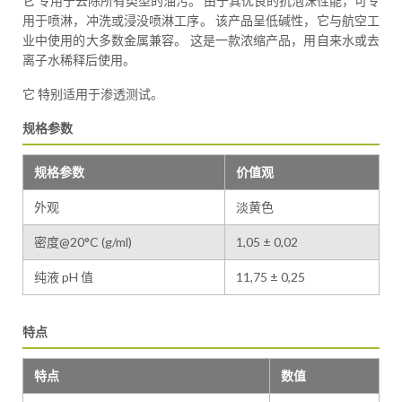
它 专用于去除所有类型的油污。 由于其优良的抗泡沫性能，可专
用于喷淋，冲洗或浸没喷淋工序。 该产品呈低碱性，它与航空工
业中使用的大多数金属兼容。 这是一款浓缩产品，用自来水或去
离子水稀释后使用。
它 特别适用于渗透测试。
规格参数
规格参数
价值观
外观
淡黄色
密度@20°C (g/ml)
1,05 ± 0,02
纯液 pH 值
11,75 ± 0,25
特点
特点
数值