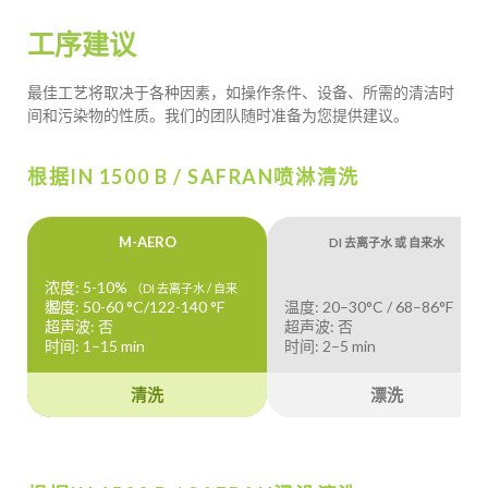
工序建议
最佳工艺将取决于各种因素，如操作条件、设备、所需的清洁时
间和污染物的性质。我们的团队随时准备为您提供建议。
根据IN 1500 B / SAFRAN喷淋清洗
M-AERO
DI 去离子水 或 自来水
浓度: 5-10%
（DI 去离子水 / 自来
温度: 50-60 °C/122-140 °F
温度: 20–30°C / 68–86°F
水）
超声波: 否
超声波: 否
时间: 1–15 min
时间: 2–5 min
清洗
漂洗