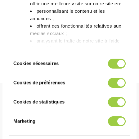
offrir une meilleure visite sur notre site en:​
低环境影响：没有关于环境的有害物标志
personnalisant le contenu et les
annonces ;​
无GWP
offrant des fonctionnalités relatives aux
无VOC
médias sociaux ; ​
不含磷化合物
analysant le trafic de notre site à l’aide
des cookies.​
Vous avez le choix de les accepter, de les
Sélection
了解更多关于 Greenway 的信息
refuser ou de les paramétrer.​ Pas de
Cookies nécessaires
du
panique, vous pourrez également modifier à
consentement
tout moment vos choix dans l'onglet Gérer
Cookies de préférences
les cookies.​ ​ ​
Cookies de statistiques
性能
高效清洗多种金属，包括敏感金属
Marketing
极佳表面张力适用于渗透测试
低泡