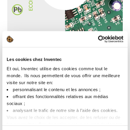
ECOREL FREE JP32
Les cookies chez Inventec
Sac 305无铅合金锡膏
Et oui, Inventec utilise des cookies comme tout le
monde. ​ Ils nous permettent de vous offrir une meilleure
喷印工艺
visite sur notre site en:​
一致的焊膏沉积
personnalisant le contenu et les annonces ;​
offrant des fonctionnalités relatives aux médias
sociaux ; ​
了解更多
analysant le trafic de notre site à l’aide des cookies.​
Vous avez le choix de les accepter, de les refuser ou de
les paramétrer.​ Pas de panique, vous pourrez également