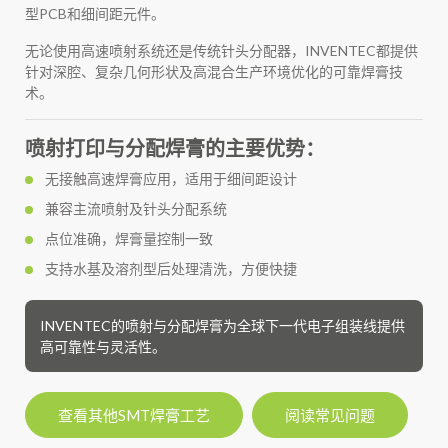
型PCB和细间距元件。
无论使用高速喷射系统还是传统针头分配器，INVENTEC都提供
针对深腔、复杂几何形状及高混合生产环境优化的可靠焊膏技
术。
喷射打印与分配焊膏的主要优势：
无接触高速焊膏应用，适用于细间距设计
兼容主流喷射及针头分配系统
点位准确，焊膏量控制一致
支持水基及溶剂型后处理清洗，方便快捷
INVENTEC的喷射与分配焊膏为全球下一代电子组装线提供
高可靠性与灵活性。
查看其他SMT焊膏工艺
阅读常见问题