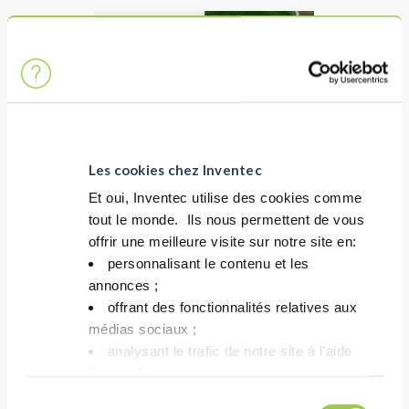
Les cookies chez Inventec
ECOFREC TF49
Et oui, Inventec utilise des cookies comme
tout le monde. ​ Ils nous permettent de vous
无清洁粘性助焊剂
offrir une meilleure visite sur notre site en:​
倒装芯片、球体焊接和组件
personnalisant le contenu et les
返工
annonces ;​
透明无色残渣&高粘度
offrant des fonctionnalités relatives aux
médias sociaux ; ​
analysant le trafic de notre site à l’aide
des cookies.​
Vous avez le choix de les accepter, de les
Sélection