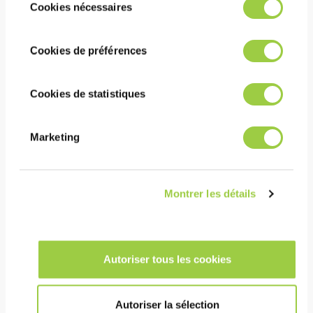
refuser ou de les paramétrer.​ Pas de
Cookies nécessaires
du
panique, vous pourrez également modifier à
consentement
tout moment vos choix dans l'onglet Gérer
Cookies de préférences
les cookies.​ ​ ​
Cookies de statistiques
ECOFREC TF48
Marketing
无清洁粘性助焊剂
倒装芯片、球体焊接和组件
返工
Montrer les détails
优异的印刷性和高粘度
Autoriser tous les cookies
Autoriser la sélection