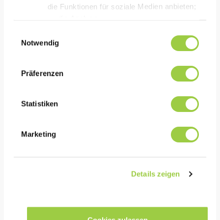
die Funktionen für soziale Medien anbieten;
die Analyse
des Datenverkehrs auf unserer Website mithilfe v
Einwilligungsauswahl
Cookies.
Notwendig
Sie haben die
Wahl, diese zu akzeptieren, abzulehnen oder einzu
THERMASOLV IM6
Präferenzen
Keine Panik, Sie können Ihre Auswahl auch jederz
Dielektrische
wärmeübertragungsflüssigkeit
Statistiken
Siedepunkt: 47°C/117°F
Ultra-niedriges GWP: 1
Marketing
Details zeigen
Cookies zulassen